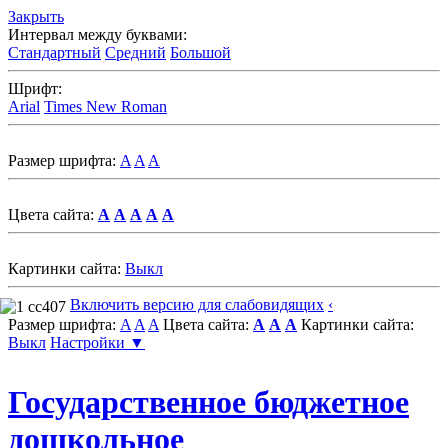
Закрыть
Интервал между буквами:
Стандартный
Средний
Большой
Шрифт:
Arial
Times New Roman
Размер шрифта:
A
A
A
Цвета сайта:
A
A
A
A
A
Картинки сайта:
Выкл
Включить версию для слабовидящих
‹
Размер шрифта:
A
A
A
Цвета сайта:
A
A
A
Картинки сайта:
Выкл
Настройки ▼
Государственное бюджетное
дошкольное