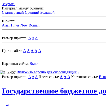
Закрыть
Интервал между буквами:
Стандартный
Средний
Большой
Шрифт:
Arial
Times New Roman
Размер шрифта:
A
A
A
Цвета сайта:
A
A
A
A
A
Картинки сайта:
Выкл
Включить версию для слабовидящих
‹
Размер шрифта:
A
A
A
Цвета сайта:
A
A
A
Картинки сайта:
Вык
Государственное бюджетное д