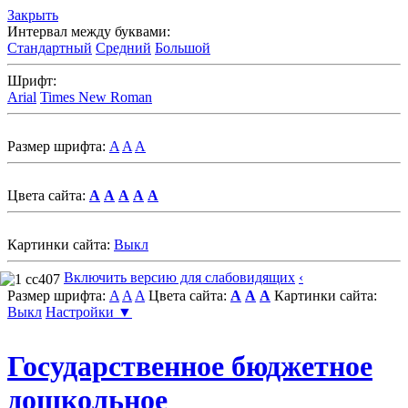
Закрыть
Интервал между буквами:
Стандартный
Средний
Большой
Шрифт:
Arial
Times New Roman
Размер шрифта:
A
A
A
Цвета сайта:
A
A
A
A
A
Картинки сайта:
Выкл
Включить версию для слабовидящих
‹
Размер шрифта:
A
A
A
Цвета сайта:
A
A
A
Картинки сайта:
Выкл
Настройки ▼
Государственное бюджетное
дошкольное